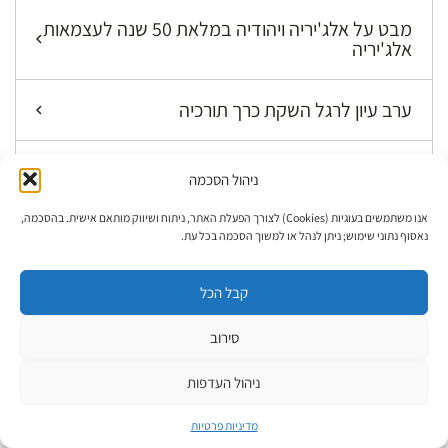
מבט על אלג'יריה ויהודיה במלאת 50 שנה לעצמאות
אלג'יריה
ערב עיון לרגל השקת כרך תורכיה
יום עיון לרגל הוצאת כרך אלג'יריה
ניהול הסכמה
אנו משתמשים בעוגיות (Cookies) לצורך הפעלת האתר, ניתוח ושיווק מותאם אישית. בהסכמה,
ספרי הסדרה
נאסוף נתוני שימוש; ניתן לנהל או למשוך הסכמה בכל עת.
ערב עיון לכרך מרכז אסיה: בוכרה ואפגניסטן
קבל הכל
סירוב
קדמתה
ניהול העדפות
קתדרת מתנאל לחקר הקבלה
מדיניות פרטיות