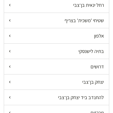
רחל ינאית בן־צבי
שטיחי 'משכית' בצריף
אלפון
בתיה לישנסקי
דרושים
יצחק בן־צבי
להתנדב ביד יצחק בן־צבי
מכרזים