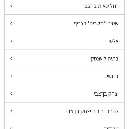
רחל ינאית בן־צבי
שטיחי 'משכית' בצריף
אלפון
בתיה לישנסקי
דרושים
יצחק בן־צבי
להתנדב ביד יצחק בן־צבי
מכרזים