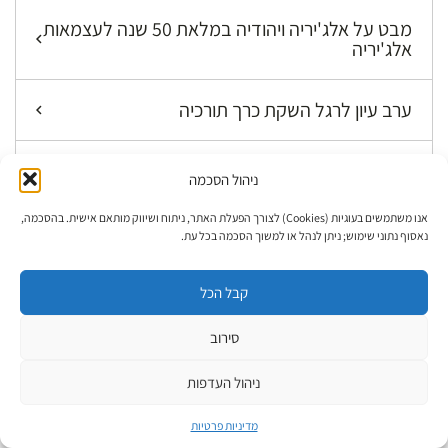
מבט על אלג'יריה ויהודיה במלאת 50 שנה לעצמאות
אלג'יריה
ערב עיון לרגל השקת כרך תורכיה
יום עיון לרגל הוצאת כרך אלג'יריה
ניהול הסכמה
אנו משתמשים בעוגיות (Cookies) לצורך הפעלת האתר, ניתוח ושיווק מותאם אישית. בהסכמה,
ספרי הסדרה
נאסוף נתוני שימוש; ניתן לנהל או למשוך הסכמה בכל עת.
ערב עיון לכרך מרכז אסיה: בוכרה ואפגניסטן
קבל הכל
סירוב
קדמתה
ניהול העדפות
קתדרת מתנאל לחקר הקבלה
מדיניות פרטיות